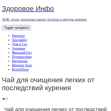
Здоровое Инфо
ЗОЖ, спорт, полезные советы, болезни и методы лечения
Toggle navigation
Рецепты
Хендмейд
Дом и Сад
Здоровье
Женский Гид
Путешествия
Интересно
Шопинг Блог
КупиОбзор
Чай для очищения легких от
последствий курения
Чай для очищения легких от последствий