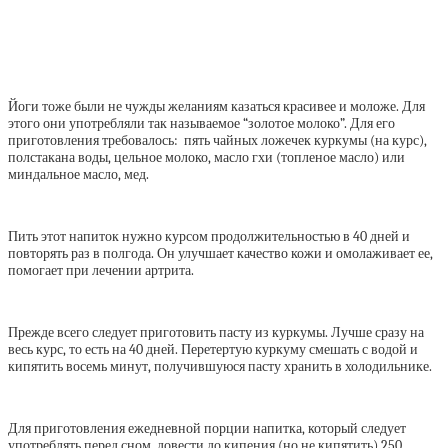
Йоги тоже были не чужды желаниям казаться красивее и моложе. Для
этого они употребляли так называемое “золотое молоко”. Для его
приготовления требовалось: пять чайных ложечек куркумы (на курс),
полстакана воды, цельное молоко, масло гхи (топленое масло) или
миндальное масло, мед.
Пить этот напиток нужно курсом продолжительностью в 40 дней и
повторять раз в полгода. Он улучшает качество кожи и омолаживает ее,
помогает при лечении артрита.
Прежде всего следует приготовить пасту из куркумы. Лучше сразу на
весь курс, то есть на 40 дней. Перетертую куркуму смешать с водой и
кипятить восемь минут, получившуюся пасту хранить в холодильнике.
Для приготовления ежедневной порции напитка, который следует
употреблять перед сном, довести до кипения (но не кипятить) 250