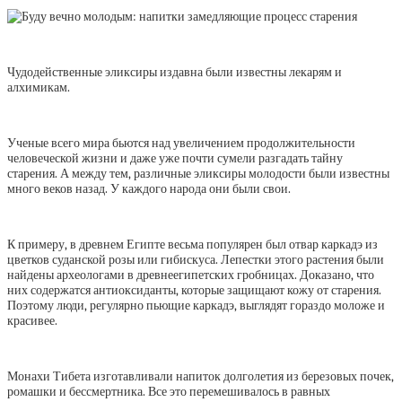
Чудодейственные эликсиры издавна были известны лекарям и
алхимикам.
Ученые всего мира бьются над увеличением продолжительности
человеческой жизни и даже уже почти сумели разгадать тайну
старения. А между тем, различные эликсиры молодости были известны
много веков назад. У каждого народа они были свои.
К примеру, в древнем Египте весьма популярен был отвар каркадэ из
цветков суданской розы или гибискуса. Лепестки этого растения были
найдены археологами в древнеегипетских гробницах. Доказано, что
них содержатся антиоксиданты, которые защищают кожу от старения.
Поэтому люди, регулярно пьющие каркадэ, выглядят гораздо моложе и
красивее.
Монахи Тибета изготавливали напиток долголетия из березовых почек,
ромашки и бессмертника. Все это перемешивалось в равных