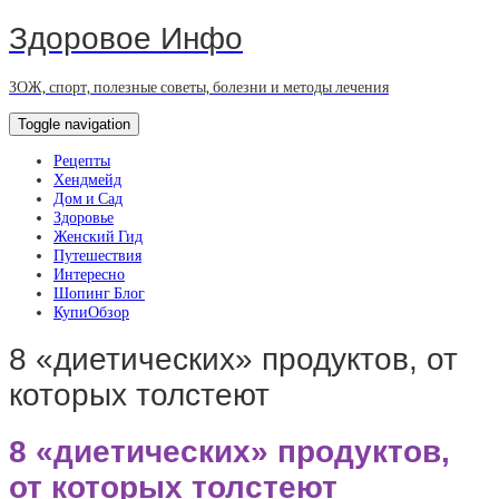
Здоровое Инфо
ЗОЖ, спорт, полезные советы, болезни и методы лечения
Toggle navigation
Рецепты
Хендмейд
Дом и Сад
Здоровье
Женский Гид
Путешествия
Интересно
Шопинг Блог
КупиОбзор
8 «диетических» продуктов, от
которых толстеют
8 «диетических» продуктов,
от которых толстеют