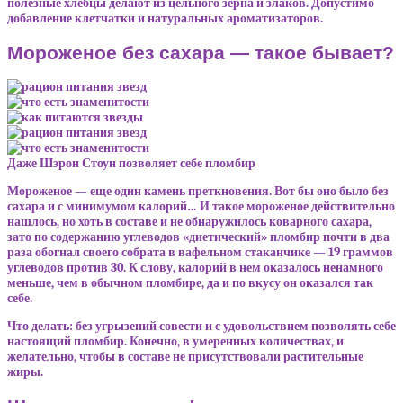
полезные хлебцы делают из цельного зерна и злаков. Допустимо
добавление клетчатки и натуральных ароматизаторов.
Мороженое без сахара — такое бывает?
Даже Шэрон Стоун позволяет себе пломбир
Мороженое — еще один камень преткновения. Вот бы оно было без
сахара и с минимумом калорий… И такое мороженое действительно
нашлось, но хоть в составе и не обнаружилось коварного сахара,
зато по содержанию углеводов «диетический» пломбир почти в два
раза обогнал своего собрата в вафельном стаканчике — 19 граммов
углеводов против 30. К слову, калорий в нем оказалось ненамного
меньше, чем в обычном пломбире, да и по вкусу он оказался так
себе.
Что делать: без угрызений совести и с удовольствием позволять себе
настоящий пломбир. Конечно, в умеренных количествах, и
желательно, чтобы в составе не присутствовали растительные
жиры.