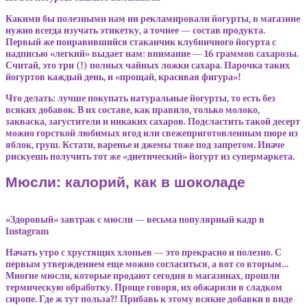
Какими бы полезными нам ни рекламировали йогурты, в магазине
нужно всегда изучать этикетку, а точнее — состав продукта.
Первый же понравившийся стаканчик клубничного йогурта с
надписью «легкий» выдает нам: внимание — 16 граммов сахарозы.
Считай, это три (!) полных чайных ложки сахара. Парочка таких
йогуртов каждый день, и «прощай, красивая фигура»!
Что делать: лучше покупать натуральные йогурты, то есть без
всяких добавок. В их составе, как правило, только молоко,
закваска, загустители и никаких сахаров. Подсластить такой десерт
можно горсткой любимых ягод или свежеприготовленным пюре из
яблок, груш. Кстати, варенье и джемы тоже под запретом. Иначе
рискуешь получить тот же «диетический» йогурт из супермаркета.
Мюсли: калорий, как в шоколаде
«Здоровый» завтрак с мюсли — весьма популярный кадр в
Instagram
Начать утро с хрустящих хлопьев — это прекрасно и полезно. С
первым утверждением еще можно согласиться, а вот со вторым…
Многие мюсли, которые продают сегодня в магазинах, прошли
термическую обработку. Проще говоря, их обжарили в сладком
сиропе. Где ж тут польза?! Прибавь к этому всякие добавки в виде