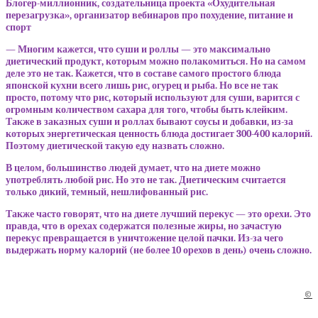
Блогер-миллионник, создательница проекта «Охудительная
перезагрузка», организатор вебинаров про похудение, питание и
спорт
— Многим кажется, что суши и роллы — это максимально
диетический продукт, которым можно полакомиться. Но на самом
деле это не так. Кажется, что в составе самого простого блюда
японской кухни всего лишь рис, огурец и рыба. Но все не так
просто, потому что рис, который используют для суши, варится с
огромным количеством сахара для того, чтобы быть клейким.
Также в заказных суши и роллах бывают соусы и добавки, из-за
которых энергетическая ценность блюда достигает 300-400 калорий.
Поэтому диетической такую еду назвать сложно.
В целом, большинство людей думает, что на диете можно
употреблять любой рис. Но это не так. Диетическим считается
только дикий, темный, нешлифованный рис.
Также часто говорят, что на диете лучший перекус — это орехи. Это
правда, что в орехах содержатся полезные жиры, но зачастую
перекус превращается в уничтожение целой пачки. Из-за чего
выдержать норму калорий (не более 10 орехов в день) очень сложно.
©