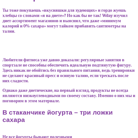
Ты тоже покупаешь «вкусняшки для худеющих» и гордо жуешь
хлебцы со словами «я на диете»? Но как бы не так! Wday изучил
диет-ассортимент магазинов и выяснил, что даже «минимум
калорий и 0% сахара» могут тайком прибавить сантиметры на
талии.
Любители фитнеса уже давно доказали: регулярные занятия в
спортзале не способны обеспечить идеальную подтянутую фигуру.
Здесь никак не обойтись без правильного питания, ведь тренировки
не сделают красивый пресс и осиную талию, если трескать после
них сладости.
Однако даже диетические, на первый взгляд, продукты не всегда
являются низкоуглеводными по своему составу. Именно о них мы и
поговорим в этом материале.
В стаканчике йогурта – три ложки
сахара
Не все йогурты бывают полезными