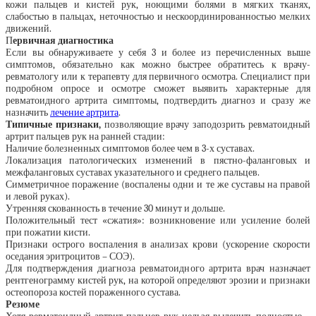
кожи пальцев и кистей рук, ноющими болями в мягких тканях,
слабостью в пальцах, неточностью и нескоординированностью мелких
движений.
П
ервичная диагностика
Если вы обнаруживаете у себя 3 и более из перечисленных выше
симптомов, обязательно как можно быстрее обратитесь к врачу-
ревматологу или к терапевту для первичного осмотра. Специалист при
подробном опросе и осмотре сможет выявить характерные для
ревматоидного артрита симптомы, подтвердить диагноз и сразу же
назначить
лечение артрита
.
Типичные признаки,
позволяющие врачу заподозрить ревматоидный
артрит пальцев рук на ранней стадии:
Наличие болезненных симптомов более чем в 3-х суставах.
Локализация патологических изменений в пястно-фаланговых и
межфаланговых суставах указательного и среднего пальцев.
Симметричное поражение (воспалены одни и те же суставы на правой
и левой руках).
Утренняя скованность в течение 30 минут и дольше.
Положительный тест «сжатия»: возникновение или усиление болей
при пожатии кисти.
Признаки острого воспаления в анализах крови (ускорение скорости
оседания эритроцитов – СОЭ).
Для подтверждения диагноза ревматоидного артрита врач назначает
рентгенограмму кистей рук, на которой определяют эрозии и признаки
остеопороза костей пораженного сустава.
Резюме