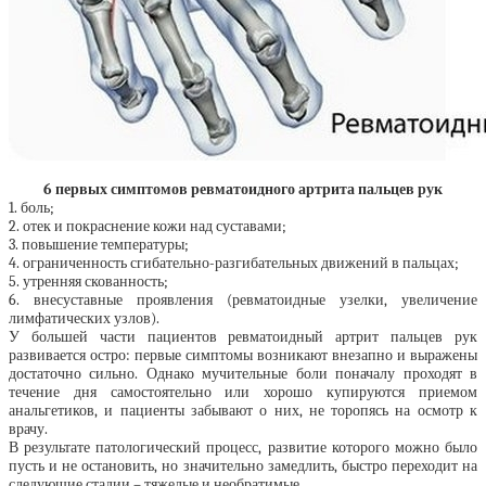
6 первых симптомов ревматоидного артрита пальцев рук
1. боль;
2. отек и покраснение кожи над суставами;
3. повышение температуры;
4. ограниченность сгибательно-разгибательных движений в пальцах;
5. утренняя скованность;
6. внесуставные проявления (ревматоидные узелки, увеличение
лимфатических узлов).
У большей части пациентов ревматоидный артрит пальцев рук
развивается остро: первые симптомы возникают внезапно и выражены
достаточно сильно. Однако мучительные боли поначалу проходят в
течение дня самостоятельно или хорошо купируются приемом
анальгетиков, и пациенты забывают о них, не торопясь на осмотр к
врачу.
В результате патологический процесс, развитие которого можно было
пусть и не остановить, но значительно замедлить, быстро переходит на
следующие стадии – тяжелые и необратимые.