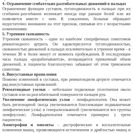
4. Ограничение сгибательно-разгибательных движений в пальцах
Ограничение функции суставов, тугоподвижность в пальцах при их
сгибании-разгибании возникает иногда еще раньше болей или же
появляется вместе с нею. К сожалению, больные обращают
недостаточно внимания на этот признак, связывая его с возрастными
изменениями.
5. Утренняя скованность
Утренняя скованность – один из наиболее специфичных симптомов
ревматоидного артрита. Он характеризуется тугоподвижностью,
скованностью движений в пальцах исключительно в утреннее время – в
течение 30 и более минут от момента пробуждения. В последующие
часы пальцы «разрабатываются», возвращается привычный объем
движений, и пациенты благополучно забывают об этом тревожном
симптоме.
6. Внесуставные проявления
Помимо изменений в суставах, при ревматоидном артрите отмечается
ряд внесуставных проявлений:
Ревматоидные узелки
– небольшие подкожные уплотнения около
суставов или на разгибательной поверхности пальцев рук.
Увеличение лимфатических узлов
– лимфаденопатия. Она может
быть регионарной (когда увеличиваются близлежащие подмышечные
лимфатические узлы) и генерализованной (увеличиваются все группы
лимфоузлов). Лимфаденопатия отмечается примерно у трети
пациентов.
Амиотрофии и миозиты
– дистрофические и воспалительные
изменения мышц, проявляющиеся истончением и дряблостью мышц и