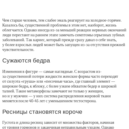
Чем старше человек, тем слабее эмаль реагирует на холодное-горячее.
Казалось бы, существенной проблемы в этом нет, наоборот, жизнь
облегчается. Однако иногда из-за меньшей реакции нервных окончаний
люди перестают на раннем этапе замечать симптомы серьезных зубных
заболеваний. Так кариес, который прежде сразу давал о себе знать,
у более взрослых людей может быть запущен из-за отсутствия прежней
чувствительности.
Сужаются бедра
Изменения в фигуре — самые наглядные. С возрастом из-
за существенной потери жидкости женские формы часто переходят
от силуэта «груша» или «песочные часы», где главный элемент —
широкие бедра, к яблоку, с более узким обхватом бедер и широкой
талией. Такие метаморфозы замечают не только у женщин,
но и у мужчин — у них система распределения жировой ткани
меняется после 40-45 лет с уменьшением тестостерона.
Ресницы становятся короче
Густота и длина ресниц зависит от множества факторов, начиная
от уровня гормонов и заканчивая неправильным уходом. Однако