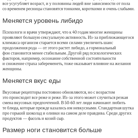
все усугубляет возраст, и у половины людей вне зависимости от пола
со временем ресницы становятся тонкими, короткими и очень слабыми.
Меняется уровень либидо
Психологи и врачи утверждают, что к 40 годам многие женщины
проявляют большую сексуальную активность. Из-за приближающегося
климакса организм старается всеми силами увеличить шанс
продолжения рода — от этого растет либидо, а гормональный
фон становится менее стабильным. Другой ряд психологических
факторов, например, осознание собственной состоятельности
и снижение страха забеременеть, тоже оказывает влияние на желания
женщины.
Меняется вкус еды
Вкусовые рецепторы постоянно обновляются, но с возрастом
это происходит все реже и реже. Из-за этого может случиться резкая
смена вкусовых предпочтений. В 50-60 лет люди начинают любить
те блюда, которые прежде казались им невкусными. Стандартная шутка
про горький шоколад и оливки на самом деле правдива. Среди других
продуктов — фасоль и козий сыр.
Размер ноги становится больше